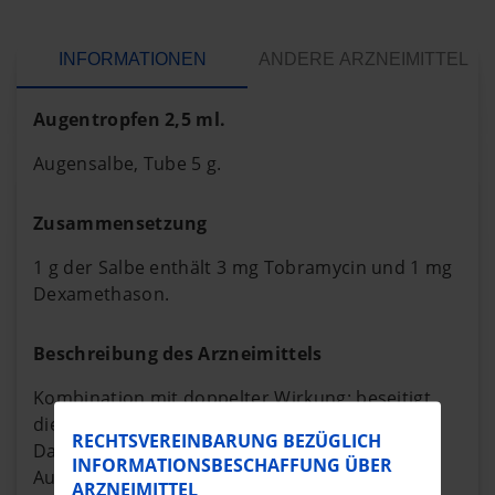
INFORMATIONEN
ANDERE ARZNEIMITTEL
Augentropfen 2,5 ml.
Augensalbe, Tube 5 g.
Zusammensetzung
1 g der Salbe enthält 3 mg Tobramycin und 1 mg
Dexamethason.
Beschreibung des Arzneimittels
Kombination mit doppelter Wirkung: beseitigt
die Infektion und vermindert die Entzündung.
RECHTSVEREINBARUNG BEZÜGLICH
Das Arzneimittel wird zur Minderung der
INFORMATIONSBESCHAFFUNG ÜBER
Augenentzündung angewendet, bei der
Wir verwenden Cookies.
ARZNEIMITTEL