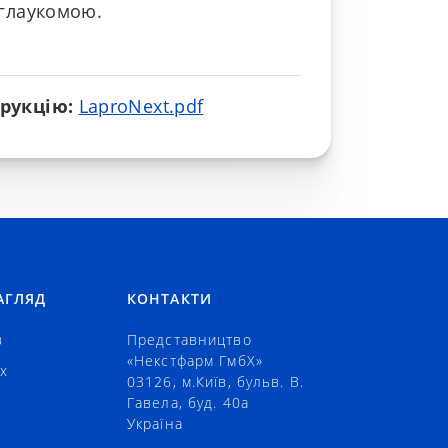
 глаукомою.
трукцію:
LaproNext.pdf
АГЛЯД
КОНТАКТИ
в
Представництво
«Некстфарм ГмбХ»
х
03126, м.Київ, бульв. В.
Гавела, буд. 40а
Україна