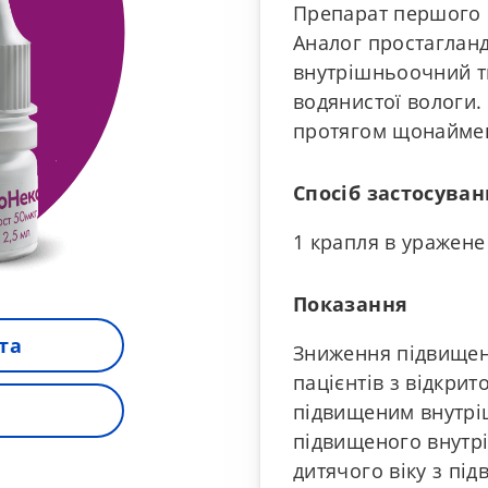
Препарат першого 
Аналог простагланд
внутрішньоочний т
водянистої вологи.
протягом щонаймен
Спосіб застосуван
1 крапля в уражене 
Показання
та
Зниження підвищен
пацієнтів з відкри
підвищеним внутрі
підвищеного внутрі
дитячого віку з п