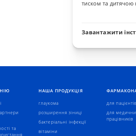
тиском та дитячою
Завантажити інс
АНІЮ
НАША ПРОДУКЦІЯ
ФАРМАКОН
і
глаукома
для пацієнті
артнери
розширення зіниці
для медични
працівників
бактеріальні інфекції
ості та
вітаміни
ористання