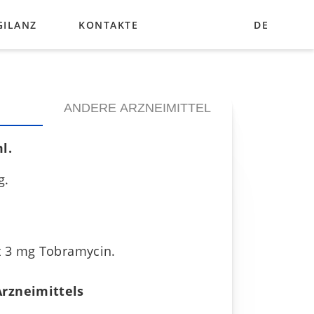
GILANZ
KONTAKTE
DE
UA
EN
N
ANDERE ARZNEIMITTEL
l.
g.
lt 3 mg Tobramycin.
Arzneimittels