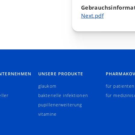
Gebrauchsinformat
Next.pdf
UNTERNEHMEN
UNSERE PRODUKTE
PHARMAKOV
e
glaukom
für patienten
ller
bakterielle infektionen
für medizinis
pupillenerweiterung
vitamine