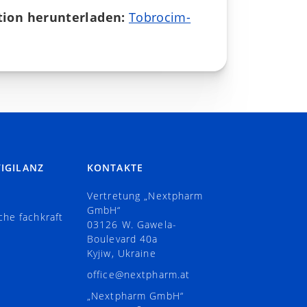
ion herunterladen:
Tobrocim-
IGILANZ
KONTAKTE
Vertretung „Nextpharm
GmbH“
che fachkraft
03126 W. Gawela-
Boulevard 40а
Kyjiw, Ukraine
office@nextpharm.at
„Nextpharm GmbH“