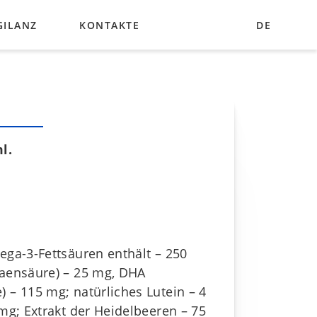
GILANZ
KONTAKTE
DE
UA
EN
N
l.
ega-3-Fettsäuren enthält – 250
aensäure) – 25 mg, DHA
 – 115 mg; natürliches Lutein – 4
mg; Extrakt der Heidelbeeren – 75