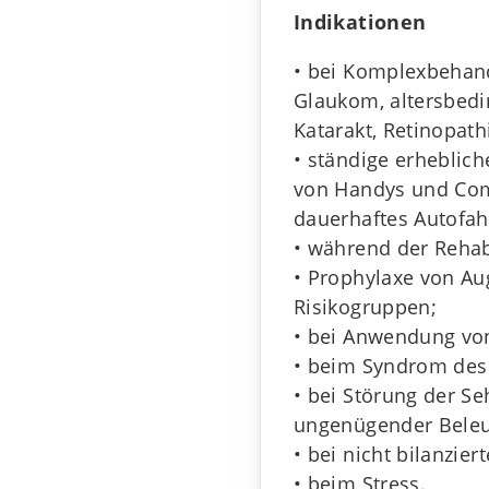
Indikationen
• bei Komplexbehan
Glaukom, altersbedi
Katarakt, Retinopat
• ständige erhebli
von Handys und Com
dauerhaftes Autofah
• während der Rehab
• Prophylaxe von A
Risikogruppen;
• bei Anwendung von
• beim Syndrom des
• bei Störung der 
ungenügender Beleu
• bei nicht bilanzier
• beim Stress.