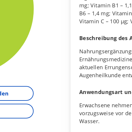
mg; Vitamin В1 – 1,
В6 – 1,4 mg; Vitamin
Vitamin С – 100 μg; 
Beschreibung des 
Nahrungsergänzungs
Ernährungsmedizine
aktuellen Errungens
Augenheilkunde entw
Anwendungsart un
nden
Erwachsene nehmen 
vorzugsweise vor de
Wasser.