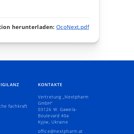
ion herunterladen:
OcoNext.pdf
IGILANZ
KONTAKTE
Vertretung „Nextpharm
GmbH“
che fachkraft
03126 W. Gawela-
Boulevard 40а
Kyjiw, Ukraine
office@nextpharm.at